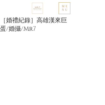
ME
NU
［婚禮紀錄］高雄漢來巨
蛋/婚攝/Mr7