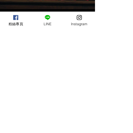
粉絲專頁
LINE
Instagram
載入更多
台灣, 高雄市, Taiwan, Kaohsiung
｜
mr7studio.com@gmail.com
｜
Line:
@mr7studio
｜
+886 931954082
年輕的攝影工作室
82685965
高雄市三民區河北二路51巷8號