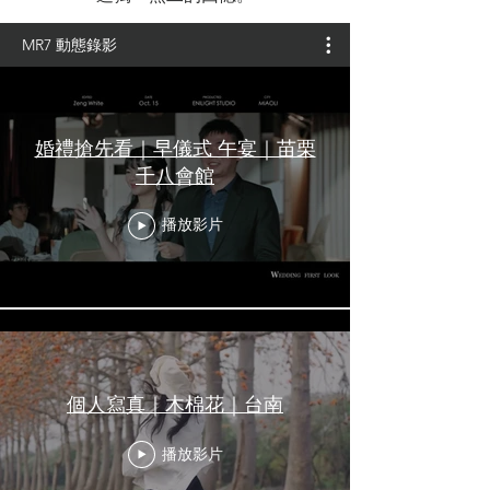
MR7 動態錄影
婚禮搶先看｜早儀式 午宴｜苗栗
千八會館
播放影片
個人寫真｜木棉花｜台南
播放影片